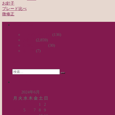
お針子
ブレード比べ
投
微修正
稿
categories
ナ
ビ
日々のつれづれ
(136)
お針子
(2,859)
ゲ
公演レビュー
(30)
ー
非日常
(7)
シ
search
ョ
Search
ン
検
for:
索…
calendar
2024年6月
月
火
水
木
金
土
日
1
2
3
4
5
6
7
8
9