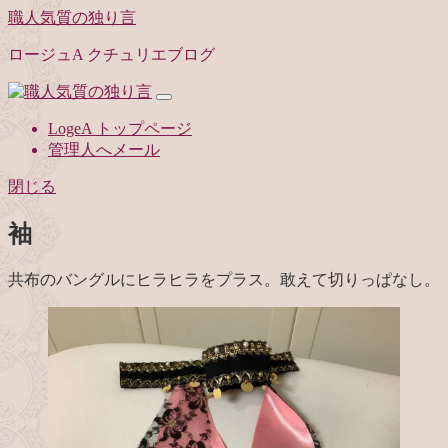
職人気質の独り言
ロージュA クチュリエブログ
LogeA トップページ
管理人へメール
閉じる
袖
共布のバングルにヒラヒラをプラス。敢えて切りっぱなし。