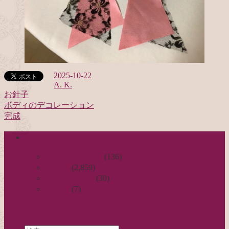
2025-10-22
A. K.
お針子
ボディのデコレーション
投
完成
稿
categories
ナ
ビ
日々のつれづれ
(136)
お針子
(2,859)
ゲ
公演レビュー
(30)
ー
非日常
(7)
シ
search
ョ