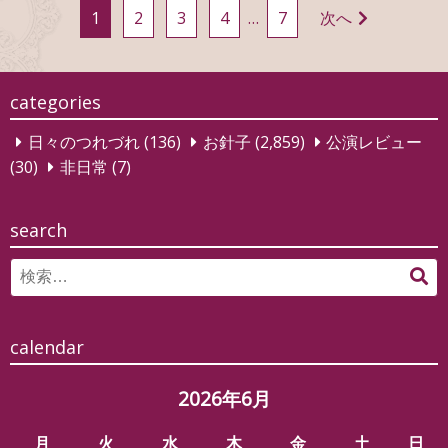
投
1
2
3
4
…
7
次へ
稿
の
ペ
categories
ー
日々のつれづれ
(136)
お針子
(2,859)
公演レビュー
ジ
(30)
非日常
(7)
送
り
search
Search
検
for:
索
calendar
2026年6月
月
火
水
木
金
土
日