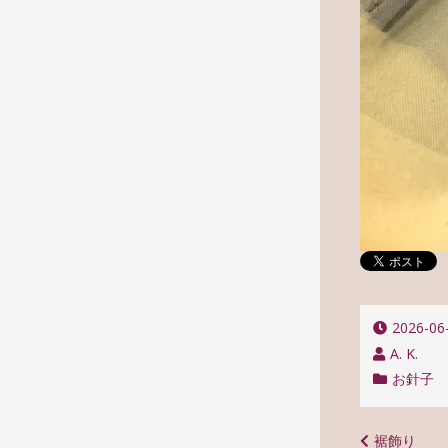
2026-06
A. K.
お針子
投
裾飾り