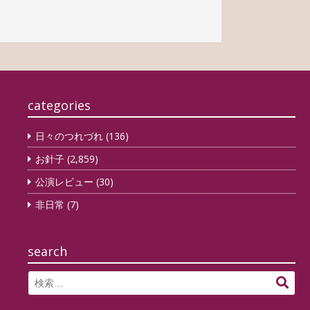
稿
ナ
ビ
ゲ
ー
categories
シ
日々のつれづれ
(136)
ョ
お針子
(2,859)
ン
公演レビュー
(30)
非日常
(7)
search
Search
検
for:
索