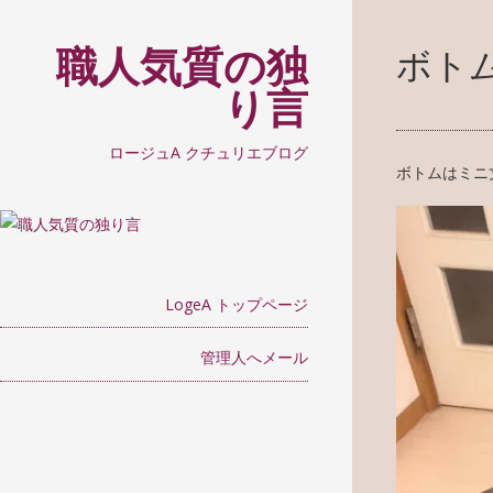
職人気質の独
ボト
り言
ロージュA クチュリエブログ
ボトムはミニ
LogeA トップページ
管理人へメール