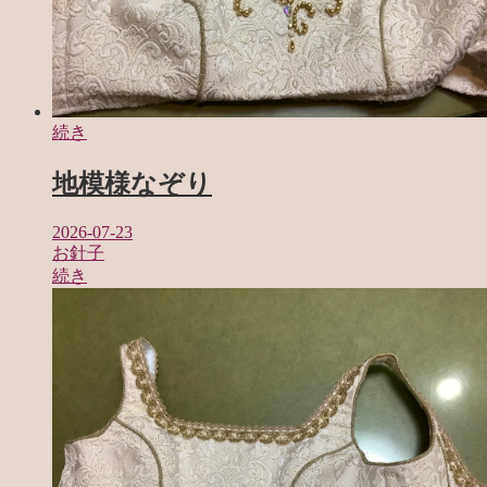
続き
地模様なぞり
2026-07-23
お針子
続き