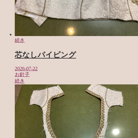
続き
芯なしパイピング
2026-07-22
お針子
続き