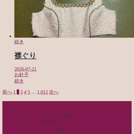
続き
襟ぐり
2026-07-21
お針子
続き
前へ
1
2
3
4
5
…
1,012
次へ
投
稿
categories
の
日々のつれづれ
(136)
ペ
お針子
(2,857)
公演レビュー
(30)
ー