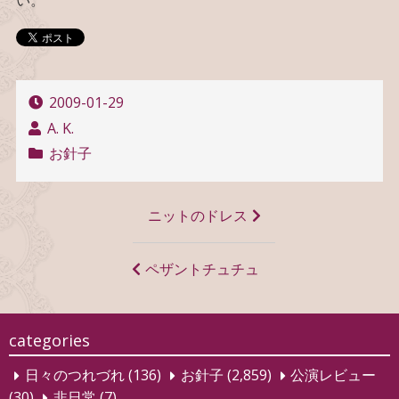
い。
2009-01-29
A. K.
お針子
投
ニットのドレス
稿
ナ
ペザントチュチュ
ビ
ゲ
categories
ー
日々のつれづれ
(136)
お針子
(2,859)
公演レビュー
シ
(30)
非日常
(7)