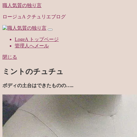
職人気質の独り言
ロージュA クチュリエブログ
LogeA トップページ
管理人へメール
閉じる
ミントのチュチュ
ボディの土台はできたものの…..