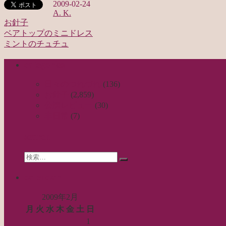
2009-02-24
A. K.
お針子
ベアトップのミニドレス
投
ミントのチュチュ
稿
categories
ナ
ビ
日々のつれづれ
(136)
お針子
(2,859)
ゲ
公演レビュー
(30)
ー
非日常
(7)
シ
search
ョ
Search
ン
検
for:
索…
calendar
2009年2月
月
火
水
木
金
土
日
1