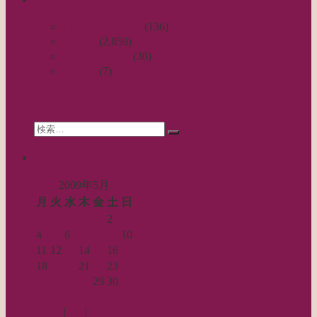
ナ
ビ
日々のつれづれ
(136)
お針子
(2,859)
ゲ
公演レビュー
(30)
ー
非日常
(7)
シ
search
ョ
Search
ン
検
for:
索…
calendar
2009年5月
月
火
水
木
金
土
日
1
2
3
4
5
6
7
8
9
10
11
12
13
14
15
16
17
18
19
20
21
22
23
24
25
26
27
28
29
30
31
« 4月
6月 »
Log in
|
Post
|
Edit