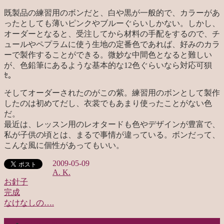
既製品の練習用のボンだと、白や黒が一般的で、カラーがあ
ったとしても薄いピンクやブルーぐらいしかない。しかし、
オーダーとなると、受注してから材料の手配をするので、チ
ュールやペプラムに使う生地の定番色であれば、好みのカラ
ーで製作することができる。微妙な中間色となると難しい
が、色鉛筆にあるような基本的な12色ぐらいなら対応可狽
ｾ。
そしてオーダーされたのがこの紫。練習用のボンとして製作
したのは初めてだし、衣裳でもあまり使ったことがない色
だ。
最近は、レッスン用のレオタードも色やデザインが豊富で、
私が子供の頃とは、まるで事情が違っている。ボンだって、
こんな風に個性があってもいい。
2009-05-09
A. K.
お針子
完成
投
なけなしの….
稿
categories