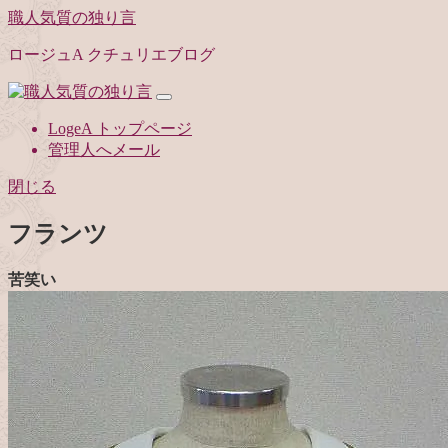
職人気質の独り言
ロージュA クチュリエブログ
LogeA トップページ
管理人へメール
閉じる
フランツ
苦笑い