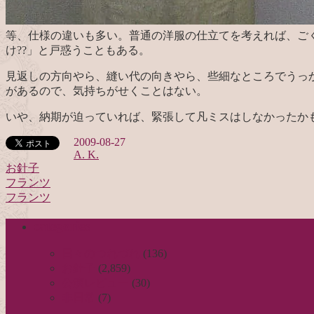
等、仕様の違いも多い。普通の洋服の仕立てを考えれば、ご
け??」と戸惑うこともある。
見返しの方向やら、縫い代の向きやら、些細なところでうっ
があるので、気持ちがせくことはない。
いや、納期が迫っていれば、緊張して凡ミスはしなかったか
2009-08-27
A. K.
お針子
フランツ
投
フランツ
稿
categories
ナ
ビ
日々のつれづれ
(136)
お針子
(2,859)
ゲ
公演レビュー
(30)
ー
非日常
(7)