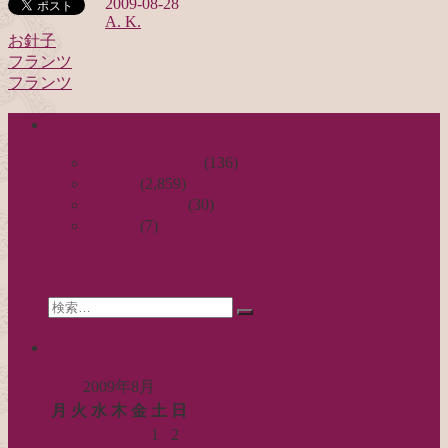
2009-08-28
A. K.
お針子
フランツ
投
フランツ
稿
categories
ナ
ビ
日々のつれづれ
(136)
お針子
(2,859)
ゲ
公演レビュー
(30)
ー
非日常
(7)
シ
search
ョ
Search
ン
検
for:
索…
calendar
2009年8月
月
火
水
木
金
土
日
1
2