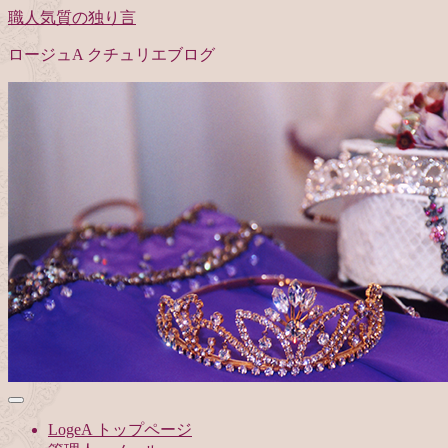
職人気質の独り言
ロージュA クチュリエブログ
LogeA トップページ