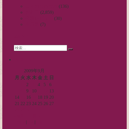
ビ
日々のつれづれ
(136)
お針子
(2,859)
ゲ
公演レビュー
(30)
ー
非日常
(7)
シ
search
ョ
Search
ン
検
for:
索…
calendar
2009年9月
月
火
水
木
金
土
日
1
2
3
4
5
6
7
8
9
10
11
12
13
14
15
16
17
18
19
20
21
22
23
24
25
26
27
28
29
30
« 8月
10月 »
Log in
|
Post
|
Edit