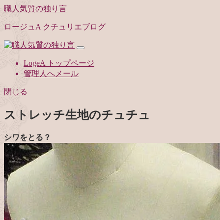
職人気質の独り言
ロージュA クチュリエブログ
LogeA トップページ
管理人へメール
閉じる
ストレッチ生地のチュチュ
シワをとる？