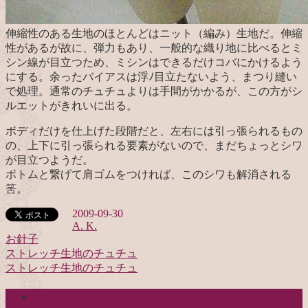
伸縮性のある生地のほとんどはニット（編み）生地だ。伸縮
性があるが故に、弾力もあり、一般的な織り地に比べるとミ
シン線が目立つため、ミシンはできるだけコバにかけるよう
にする。余ったバイアスは浮ﾉ目立たないよう、まつり縫い
で処理。通常のチュチュよりは手間がかかるが、この方がシ
ルエットがきれいに出る。
ボディだけを仕上げた段階だと、左右には引っ張られるもの
の、上下に引っ張られる要素がないので、まだちょっとシワ
が目立つようだ。
ボトムと繋げて肩ゴムをつければ、このシワも解消される
筈。
2009-09-30
A. K.
お針子
ストレッチ生地のチュチュ
投
ストレッチ生地のチュチュ
稿
categories
ナ