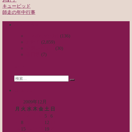
キューピッド
投
師走の年中行事
稿
categories
ナ
ビ
日々のつれづれ
(136)
お針子
(2,859)
ゲ
公演レビュー
(30)
ー
非日常
(7)
シ
search
ョ
Search
ン
検
for:
索…
calendar
2009年12月
月
火
水
木
金
土
日
1
2
3
4
5
6
7
8
9
10
11
12
13
14
15
16
17
18
19
20