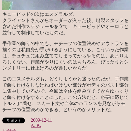
キューピッドの次はエスメラルダ。
クライアントさんからオーダーが入った後、縫製スタッフを
含めた制作スケジュールを立て、キューピッドやオーロラと
並行して制作していたものだ。
手作業の飾りの中でも、モチーフの位置決めやアウトランを
描くのは私自身が手がけるようにしている。こういった作業
は、チュチュに組み立ててしまってからやるのは、あまりよ
ろしくない。作業がやりにくいのはもちろん、ぴったりとシ
ンメトリーに仕上げるのが難しいからだ。
このエスメラルダも、どうしようかと迷ったのだが、手作業
で飾り付けをしなければいけない部分がボディのバスト部分
に集中しているので、今回は全体を組み立ててからゆっくり
と飾り付けをすることにした。この方法だと、必要に応じて
トルメ[に着せ、スカート丈や全体のバランスを見ながらモ
チーフの位置決めができる、というのがメリットだ。
2009-12-11
A. K.
お針子