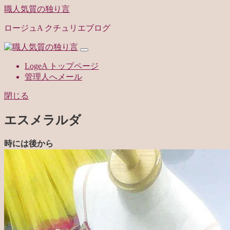
職人気質の独り言
ロージュA クチュリエブログ
LogeA トップページ
管理人へメール
閉じる
エスメラルダ
時には後から