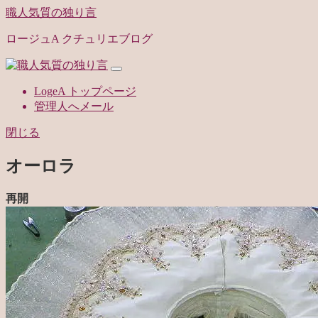
職人気質の独り言
ロージュA クチュリエブログ
LogeA トップページ
管理人へメール
閉じる
オーロラ
再開