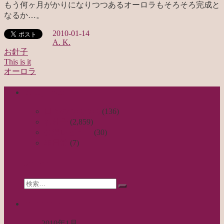
もう何ヶ月がかりになりつつあるオーロラもそろそろ完成と
なるか…。
2010-01-14
A. K.
お針子
This is it
投
オーロラ
稿
categories
ナ
ビ
日々のつれづれ
(136)
お針子
(2,859)
ゲ
公演レビュー
(30)
ー
非日常
(7)
シ
search
ョ
Search
検
ン
for:
索…
calendar
2010年1月