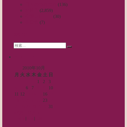
ビ
日々のつれづれ
(136)
お針子
(2,859)
ゲ
公演レビュー
(30)
ー
非日常
(7)
シ
search
ョ
Search
ン
検
for:
索…
calendar
2010年10月
月
火
水
木
金
土
日
1
2
3
4
5
6
7
8
9
10
11
12
13
14
15
16
17
18
19
20
21
22
23
24
25
26
27
28
29
30
31
« 9月
11月 »
Log in
|
Post
|
Edit