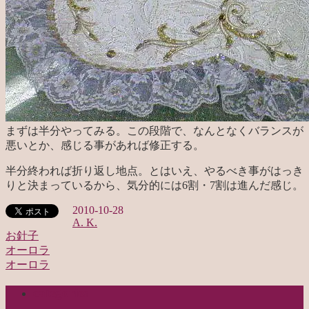
まずは半分やってみる。この段階で、なんとなくバランスが
悪いとか、感じる事があれば修正する。
半分終われば折り返し地点。とはいえ、やるべき事がはっき
りと決まっているから、気分的には6割・7割は進んだ感じ。
2010-10-28
A. K.
お針子
オーロラ
投
オーロラ
稿
categories
ナ