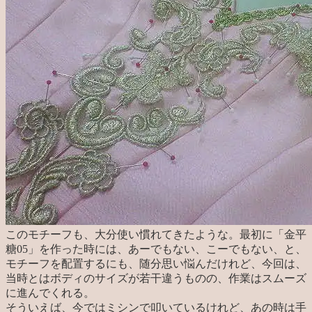
このモチーフも、大分使い慣れてきたような。最初に「金平
糖05」を作った時には、あーでもない、こーでもない、と、
モチーフを配置するにも、随分思い悩んだけれど、今回は、
当時とはボディのサイズが若干違うものの、作業はスムーズ
に進んでくれる。
そういえば、今ではミシンで叩いているけれど、あの時は手