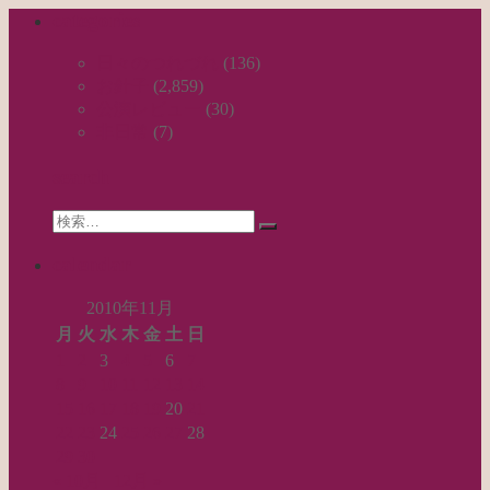
categories
ナ
ビ
日々のつれづれ
(136)
お針子
(2,859)
ゲ
公演レビュー
(30)
ー
非日常
(7)
シ
search
ョ
Search
ン
検
for:
索…
calendar
2010年11月
月
火
水
木
金
土
日
1
2
3
4
5
6
7
8
9
10
11
12
13
14
15
16
17
18
19
20
21
22
23
24
25
26
27
28
29
30
« 10月
12月 »