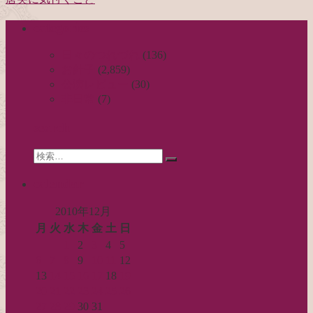
稿
categories
ナ
ビ
日々のつれづれ
(136)
お針子
(2,859)
ゲ
公演レビュー
(30)
ー
非日常
(7)
シ
search
ョ
Search
ン
検
for:
索…
calendar
2010年12月
月
火
水
木
金
土
日
1
2
3
4
5
6
7
8
9
10
11
12
13
14
15
16
17
18
19
20
21
22
23
24
25
26
27
28
29
30
31