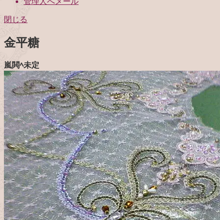
管理人へメール
閉じる
金平糖
嵐閧ﾍ未定