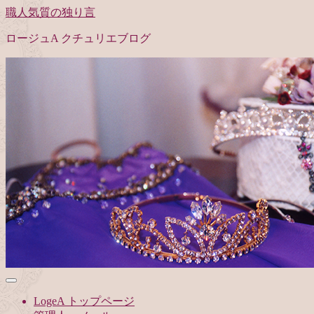
職人気質の独り言
ロージュA クチュリエブログ
LogeA トップページ