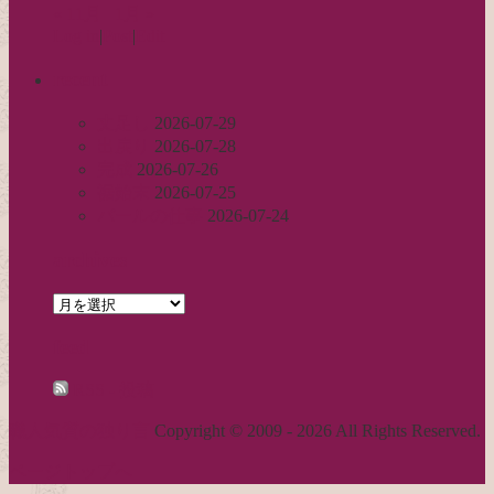
« 11月
1月 »
Log in
|
Post
|
Edit
recent
丈足し
2026-07-29
出戻り
2026-07-28
完成
2026-07-26
裾始末
2026-07-25
パールの仕事
2026-07-24
archives
archives
feed
RSS - 投稿
職人気質の独り言
Copyright © 2009 - 2026 All Rights Reserved.
ページトップへ