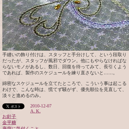
手縫いの飾り付けは、スタッフと手分けして、という段取り
だったが、スタッフが風邪でダウン。他にもやらなければな
らないモノがあるし、数日、回復を待ってみて、長引くよう
であれば、製作のスケジュールを練り直さないと……。
綿密なスケジュールを立てたところで、こういう事は起こる
わけで、こんな時は、慌てず騒がず、優先順位を見直して、
淡々と進めるのみ。
2010-12-07
A. K.
お針子
金平糖
投
唐突に気付くこと