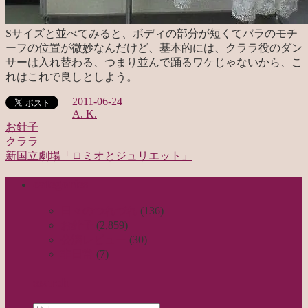
Sサイズと並べてみると、ボディの部分が短くてバラのモチ
ーフの位置が微妙なんだけど、基本的には、クララ役のダン
サーは入れ替わる、つまり並んで踊るワケじゃないから、こ
れはこれで良しとしよう。
2011-06-24
A. K.
お針子
クララ
投
新国立劇場「ロミオとジュリエット」
稿
categories
ナ
ビ
日々のつれづれ
(136)
お針子
(2,859)
ゲ
公演レビュー
(30)
ー
非日常
(7)
シ
search
ョ