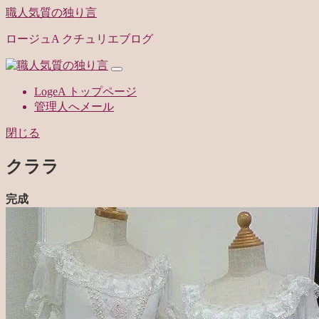
職人気質の独り言
ロージュA クチュリエブログ
LogeA トップページ
管理人へメール
閉じる
クララ
完成