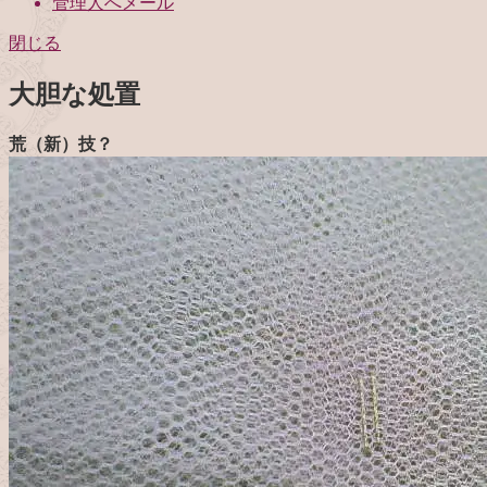
管理人へメール
閉じる
大胆な処置
荒（新）技？