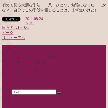
初めて見る大胆な手法……又、ひとつ、勉強になった…（か
な？。自分でこの手段を報じることは、まず無いけど）
2011-08-24
A. K.
日々のつれづれ
ピーク
投
リニューアル
稿
categories
ナ
ビ
日々のつれづれ
(136)
お針子
(2,859)
ゲ
公演レビュー
(30)
ー
非日常
(7)
シ
search
ョ
Search
ン
検
for:
索…
calendar