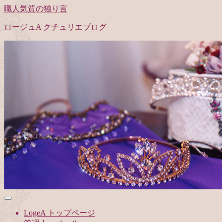
職人気質の独り言
ロージュA クチュリエブログ
LogeA トップページ