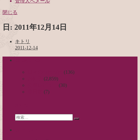
管理人へメール
閉じる
日:
2011年12月14日
キトリ
2011-12-14
categories
日々のつれづれ
(136)
お針子
(2,859)
公演レビュー
(30)
非日常
(7)
search
Search
検
for:
索…
calendar