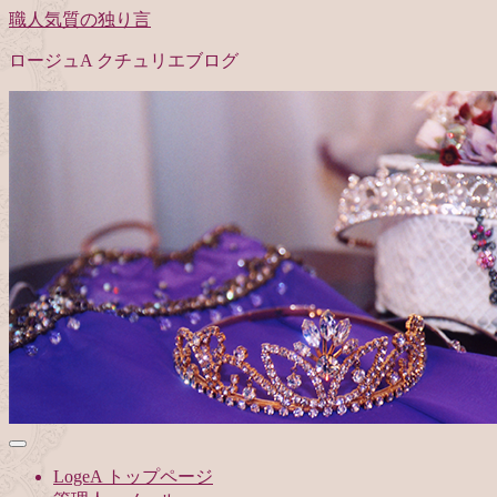
職人気質の独り言
ロージュA クチュリエブログ
LogeA トップページ