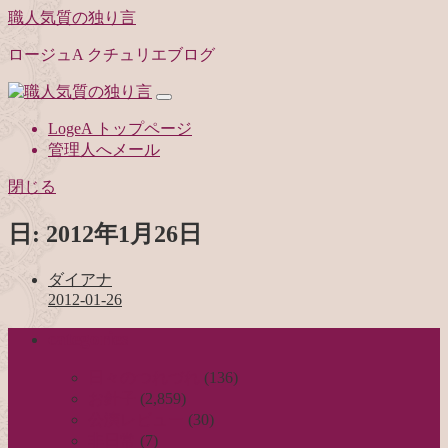
職人気質の独り言
ロージュA クチュリエブログ
LogeA トップページ
管理人へメール
閉じる
日:
2012年1月26日
ダイアナ
2012-01-26
categories
日々のつれづれ
(136)
お針子
(2,859)
公演レビュー
(30)
非日常
(7)