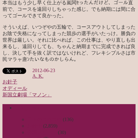
本当はもう少し早く仕上がる嵐閧ｾったんだけど、ゴール直
前で、コースを遠回りしちゃった感じ。でも納期には間に合
ってゴールできて良かった。
そういえば、いつぞやの五輪で、コースアウトしてしまった
お陰で失格になってしまった競歩の選手がいたっけ。勝負の
世界は厳しい。それに比べれば、この仕事は、やり直しも出
来るし、遠回りしても、ちゃんと納期までに完成できれば良
し、決して手を抜く訳ではないけれど、フレキシブルさは市
民マラャ唐ﾝたいなものかしらん。
2012-06-23
A. K.
お針子
オディール
投
新国立劇場「マノン」
稿
categories
ナ
ビ
日々のつれづれ
(136)
お針子
(2,859)
ゲ
公演レビュー
(30)