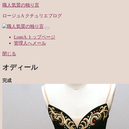
職人気質の独り言
ロージュA クチュリエブログ
LogeA トップページ
管理人へメール
閉じる
オディール
完成