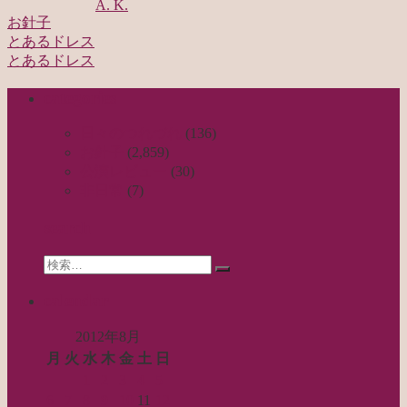
A. K.
お針子
とあるドレス
投
とあるドレス
稿
categories
ナ
ビ
日々のつれづれ
(136)
お針子
(2,859)
ゲ
公演レビュー
(30)
ー
非日常
(7)
シ
search
ョ
Search
ン
検
for:
索…
calendar
2012年8月
月
火
水
木
金
土
日
1
2
3
4
5
6
7
8
9
10
11
12