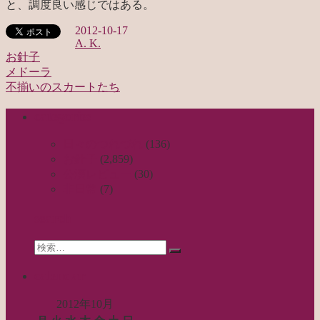
と、調度良い感じではある。
2012-10-17
A. K.
お針子
メドーラ
投
不揃いのスカートたち
稿
categories
ナ
ビ
日々のつれづれ
(136)
お針子
(2,859)
ゲ
公演レビュー
(30)
ー
非日常
(7)
シ
search
ョ
Search
ン
検
for:
索…
calendar
2012年10月