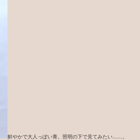
鮮やかで大人っぽい青。照明の下で見てみたい……。