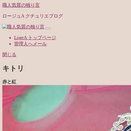
職人気質の独り言
ロージュA クチュリエブログ
LogeA トップページ
管理人へメール
閉じる
キトリ
赤と紅