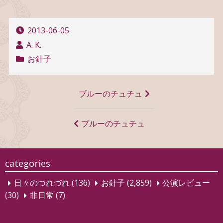
2013-06-05
A. K.
お針子
投
ブルーのチュチュ
稿
ナ
ブルーのチュチュ
ビ
ゲ
categories
ー
日々のつれづれ
(136)
お針子
(2,859)
公演レビュー
シ
(30)
非日常
(7)
ョ
ン