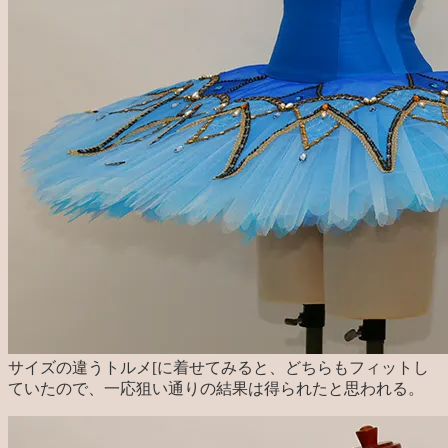
サイズの違うトルメ[に着せてみると、どちらもフィットし
ていたので、一応狙い通りの結果は得られたと思われる。