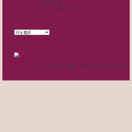
裾始末
2026-07-25
パールの仕事
2026-07-24
archives
archives
feed
RSS - 投稿
職人気質の独り言
Copyright © 2009 - 2026 All Rights Reserved.
ページトップへ