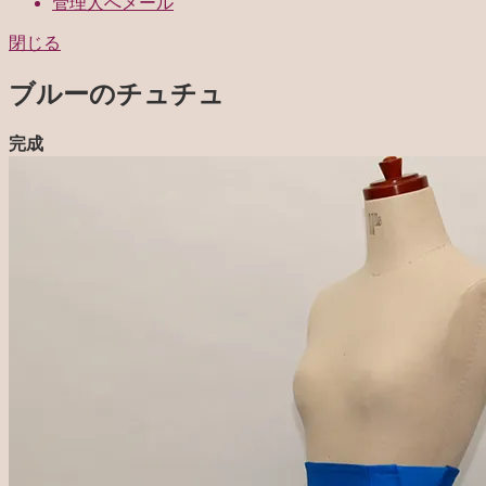
管理人へメール
閉じる
ブルーのチュチュ
完成