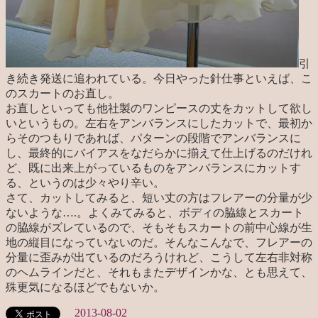
引
き続き発送に追われている。今日やった針仕事といえば、こ
のスカートのお直し。
お直しといっても他社製のワンピースの丈をカットして欲し
いというもの。左右をアンバランスにしたカットで、最初か
らそのつもりであれば、パターンの段階でアンバランスに
し、最終的にバイアスをなだらかに揃えて仕上げるのだけれ
ど、既に出来上がっているものをアンバランスにカットす
る、というのは少々やり辛い。
さて、カットしてみると、短い丈の方はフレアーの分量が少
ないような….。よくみてみると、ボディの脇線とスカート
の脇線がズレているので、そもそもスカートの前中心線が生
地の縦目になっていないのだ。そんなこんなで、フレアーの
分量に歪みが出ているのだろうけれど、こうして左右非対称
のヘムラインだと、それもまたデザインかな、とも思えて、
殊更気になるほどでもないか。
2013-08-02