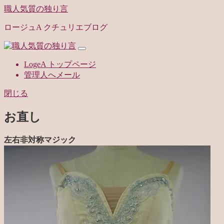
職人気質の独り言
ロージュA クチュリエブログ
LogeA トップページ
管理人へメール
閉じる
お直し
左右非対称マジック