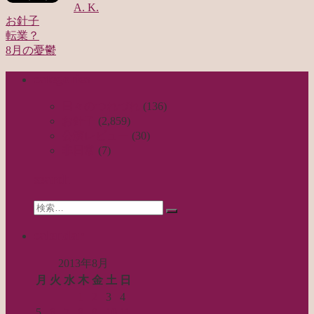
A. K.
お針子
転業？
投
8月の憂鬱
稿
categories
ナ
ビ
日々のつれづれ
(136)
お針子
(2,859)
ゲ
公演レビュー
(30)
ー
非日常
(7)
シ
search
ョ
Search
ン
検
for:
索…
calendar
2013年8月
月
火
水
木
金
土
日
1
2
3
4
5
6
7
8
9
10
11