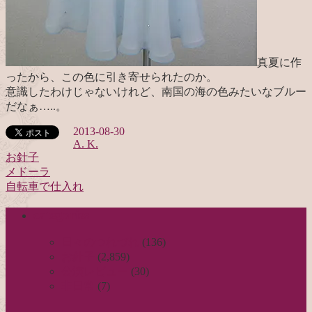
真夏に作
ったから、この色に引き寄せられたのか。
意識したわけじゃないけれど、南国の海の色みたいなブルー
だなぁ…..。
2013-08-30
A. K.
お針子
メドーラ
投
自転車で仕入れ
稿
categories
ナ
ビ
日々のつれづれ
(136)
お針子
(2,859)
ゲ
公演レビュー
(30)
ー
非日常
(7)
シ