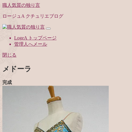
職人気質の独り言
ロージュA クチュリエブログ
LogeA トップページ
管理人へメール
閉じる
メドーラ
完成