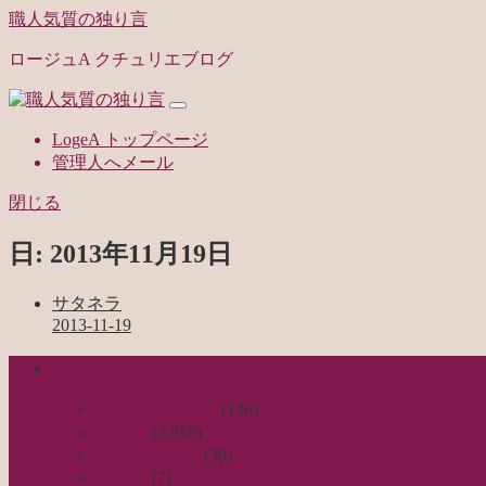
職人気質の独り言
ロージュA クチュリエブログ
LogeA トップページ
管理人へメール
閉じる
日:
2013年11月19日
サタネラ
2013-11-19
categories
日々のつれづれ
(136)
お針子
(2,859)
公演レビュー
(30)
非日常
(7)