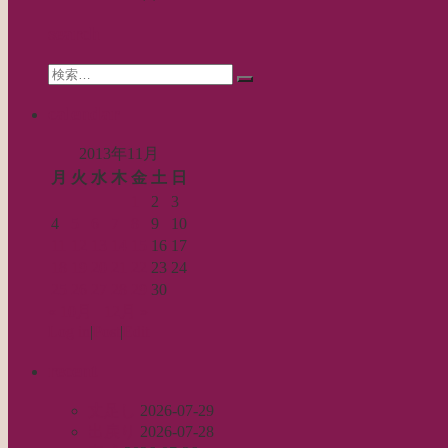
search
Search
検
for:
索…
calendar
2013年11月
月
火
水
木
金
土
日
1
2
3
4
5
6
7
8
9
10
11
12
13
14
15
16
17
18
19
20
21
22
23
24
25
26
27
28
29
30
« 10月
12月 »
Log in
|
Post
|
Edit
recent
丈足し
2026-07-29
出戻り
2026-07-28