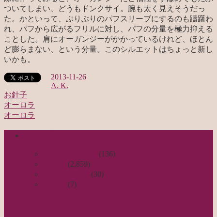
ついてしまい、どうもドンクサイ。腕も太く見えそうだっ
た。かといって、ぶりぶりのパフスリーブにするのも躊躇わ
れ、パフから広がるフリルに対し、パフの分量を極力抑える
ことした。肩にオーガンジーがかかっているけれど、ほとん
ど膨らまない、という分量。このシルエットはちょっと新し
いかも。
2013-11-26
A. K.
お針子
オーロラ
投
オーロラ
稿
categories
ナ
ビ
日々のつれづれ
(136)
お針子
(2,859)
ゲ
公演レビュー
(30)
ー
非日常
(7)
シ
search
ョ