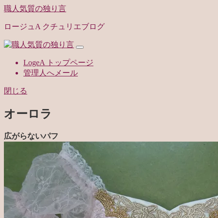
職人気質の独り言
ロージュA クチュリエブログ
LogeA トップページ
管理人へメール
閉じる
オーロラ
広がらないパフ