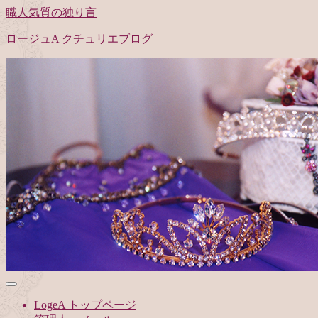
職人気質の独り言
ロージュA クチュリエブログ
LogeA トップページ