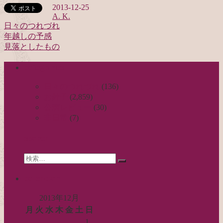
2013-12-25
A. K.
日々のつれづれ
年越しの予感
投
見落としたもの
稿
categories
ナ
ビ
日々のつれづれ
(136)
お針子
(2,859)
ゲ
公演レビュー
(30)
ー
非日常
(7)
シ
search
ョ
Search
ン
検
for:
索…
calendar
2013年12月
月
火
水
木
金
土
日
1