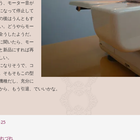
う、モーター音が
になって停止して
の後はうんともす
い。どうやらモー
全うしたようだ。
に聞いたら、モー
と新品にすれば再
しい。
になりそうで、コ
。そもそもこの型
機種だし、充分に
から、もう引退、でいいかな。
-25
つれづれ