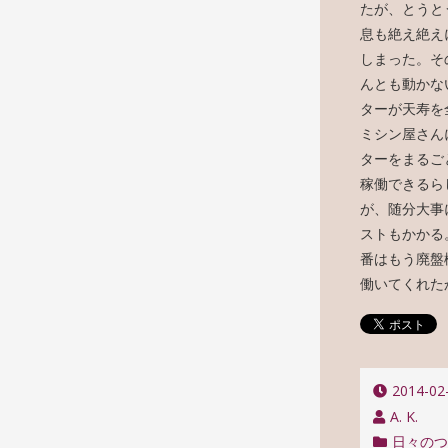
たが、とうと
息も絶え絶え
しまった。そ
んとも動かな
ターが天寿を
ミシン屋さん
ターをまるご
稼働できるら
が、随分大事
ストもかかる
番はもう廃盤
働いてくれた
2014-02
A. K.
日々の