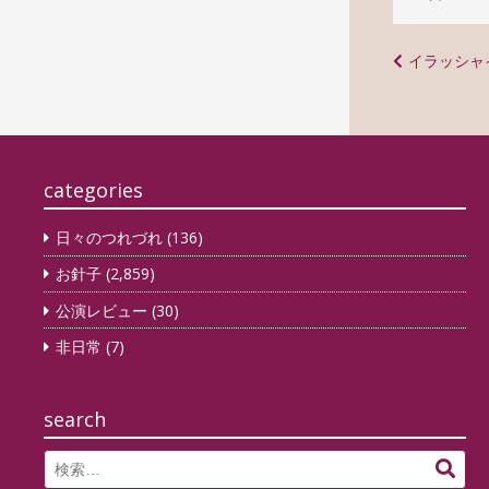
投
イラッシャ
稿
ナ
ビ
categories
ゲ
ー
日々のつれづれ
(136)
シ
お針子
(2,859)
ョ
公演レビュー
(30)
ン
非日常
(7)
search
Search
検