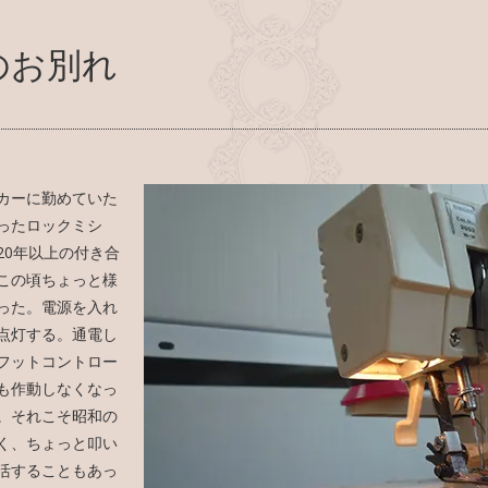
のお別れ
カーに勤めていた
ったロックミシ
20年以上の付き合
この頃ちょっと様
った。電源を入れ
点灯する。通電し
フットコントロー
も作動しなくなっ
。それこそ昭和の
く、ちょっと叩い
活することもあっ