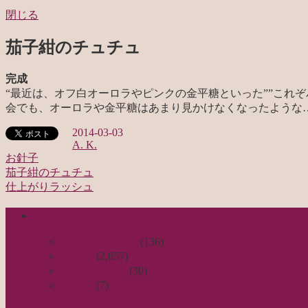
閉じる
茄子紺のチュチュ
完成
“
最近は、オフ白オーロラやピンクの金平糖といった””これ
会でも、オーロラや金平糖はあまり見かけなくなったような….
2014-03-03
A. K.
お針子
茄子紺のチュチュ
投
仕上がりラッシュ
稿
categories
ナ
ビ
日々のつれづれ
(136)
お針子
(2,857)
ゲ
公演レビュー
(30)
ー
非日常
(7)
シ