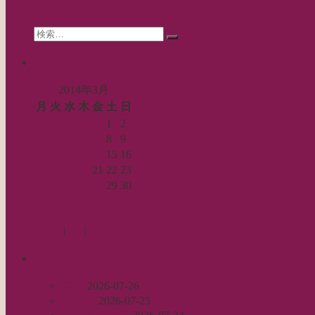
search
ョ
Search
ン
検
for:
索…
calendar
2014年3月
月
火
水
木
金
土
日
1
2
3
4
5
6
7
8
9
10
11
12
13
14
15
16
17
18
19
20
21
22
23
24
25
26
27
28
29
30
31
« 2月
4月 »
Log in
|
Post
|
Edit
recent
完成
2026-07-26
裾始末
2026-07-25