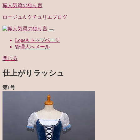
職人気質の独り言
ロージュA クチュリエブログ
LogeA トップページ
管理人へメール
閉じる
仕上がりラッシュ
第1号