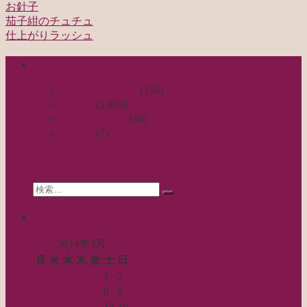
お針子
茄子紺のチュチュ
投
仕上がりラッシュ
稿
categories
ナ
ビ
日々のつれづれ
(136)
お針子
(2,859)
ゲ
公演レビュー
(30)
ー
非日常
(7)
シ
search
ョ
Search
ン
検
for:
索…
calendar
2014年3月
月
火
水
木
金
土
日
1
2
3
4
5
6
7
8
9
10
11
12
13
14
15
16