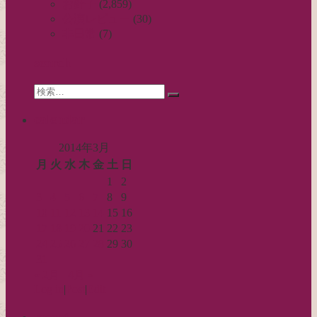
お針子
(2,859)
ゲ
公演レビュー
(30)
ー
非日常
(7)
シ
search
ョ
Search
ン
検
for:
索…
calendar
2014年3月
月
火
水
木
金
土
日
1
2
3
4
5
6
7
8
9
10
11
12
13
14
15
16
17
18
19
20
21
22
23
24
25
26
27
28
29
30
31
« 2月
4月 »
Log in
|
Post
|
Edit
recent