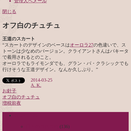
管理人へメール
閉じる
オフ白のチュチュ
王道のスカート
“
スカートのデザインのベースは
オーロラ27
の色違いで、ス
トーンは少なめのバージョン。クライアントさんはパキータ
で着用されるとのこと。
オーロラでもライモンダでも、グラン・パ・クラシックでも
行けそうな王道デザイン。なんか久しぶり。”
2014-03-25
A. K.
お針子
オフ白のチュチュ
投
増税前夜
稿
categories
ナ
ビ
日々のつれづれ
(136)