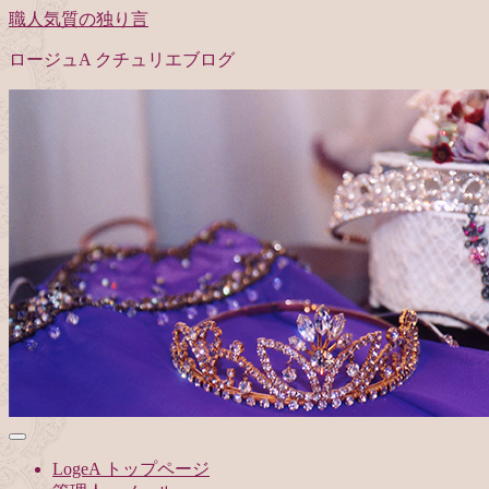
職人気質の独り言
ロージュA クチュリエブログ
LogeA トップページ