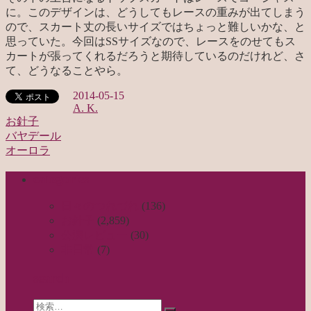
に。このデザインは、どうしてもレースの重みが出てしまう
ので、スカート丈の長いサイズではちょっと難しいかな、と
思っていた。今回はSSサイズなので、レースをのせてもス
カートが張ってくれるだろうと期待しているのだけれど、さ
て、どうなることやら。
2014-05-15
A. K.
お針子
バヤデール
投
オーロラ
稿
categories
ナ
ビ
日々のつれづれ
(136)
お針子
(2,859)
ゲ
公演レビュー
(30)
ー
非日常
(7)
シ
search
ョ
Search