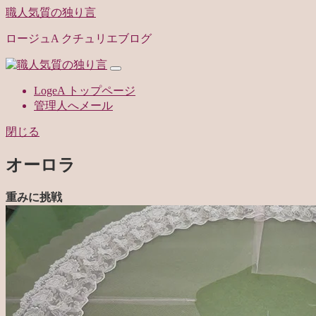
職人気質の独り言
ロージュA クチュリエブログ
LogeA トップページ
管理人へメール
閉じる
オーロラ
重みに挑戦