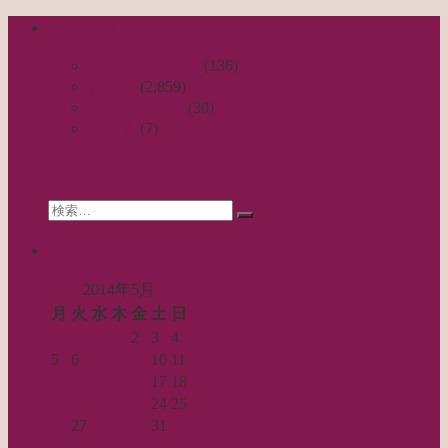
稿
categories
ナ
ビ
日々のつれづれ
(136)
お針子
(2,859)
ゲ
公演レビュー
(30)
ー
非日常
(7)
シ
search
ョ
Search
ン
検
for:
索…
calendar
2014年5月
月
火
水
木
金
土
日
1
2
3
4
5
6
7
8
9
10
11
12
13
14
15
16
17
18
19
20
21
22
23
24
25
26
27
28
29
30
31
« 4月
6月 »