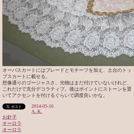
オーバスカートにはブレードとモチーフを加え、土台のトッ
プスカートに載せる。
想像通りのゴージャスさ。光物はまだ付けていないけれど、
これだけで充分デコラティブ。後はポイントにストーンを置
いてアクセントを付けるぐらいで調度良いかな。
2014-05-16
A. K.
お針子
オーロラ
投
オーロラ