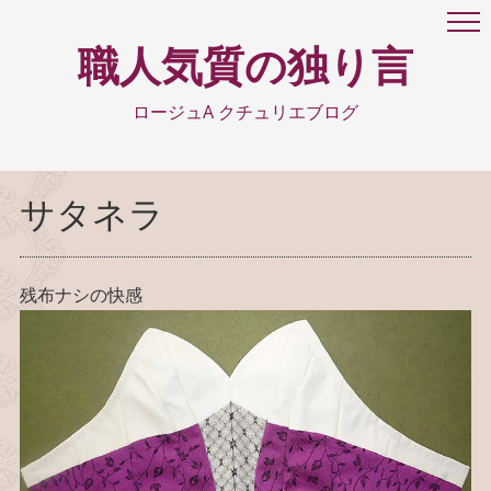
職人気質の独り言
ロージュA クチュリエブログ
サタネラ
残布ナシの快感