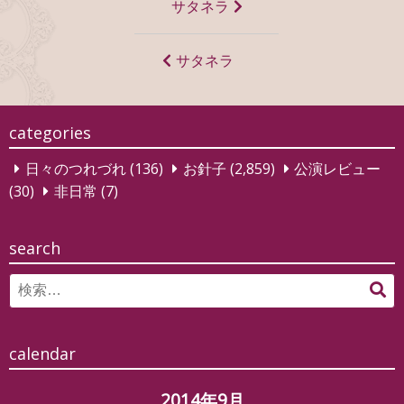
投
サタネラ
稿
ナ
サタネラ
ビ
ゲ
categories
ー
日々のつれづれ
(136)
お針子
(2,859)
公演レビュー
シ
(30)
非日常
(7)
ョ
ン
search
Search
検
for:
索
calendar
2014年9月