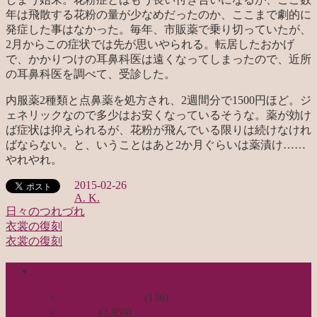
年は飛散する花粉の量が少なめだったのか、ここまで劇的に
発症した事はなかった。毎年、市販薬で乗り切っていたが、
2月からこの症状では先が思いやられる。転居したおかげ
で、かかりつけの耳鼻科医は遠くなってしまったので、近所
の耳鼻科医を調べて、受診した。
内服薬2種類と点鼻薬を処方され、2週間分で1500円ほど。ジ
ェネリックなので多少はお安くなっているそうな。薬が効け
ば症状は抑えられるが、花粉が飛んでいる限りは続けなけれ
ばならない。と、いうことはあと2か月ぐらいは薬漬け……
やれやれ。
2015-02-26
A. K.
日々のつれづれ
衣裳の復刻
投
衣裳の復刻
稿
categories
ナ
ビ
日々のつれづれ
(136)
お針子
(2,859)