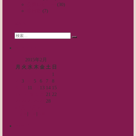
ゲ
公演レビュー
(30)
ー
非日常
(7)
シ
search
ョ
Search
ン
検
for:
索…
calendar
2015年2月
月
火
水
木
金
土
日
1
2
3
4
5
6
7
8
9
10
11
12
13
14
15
16
17
18
19
20
21
22
23
24
25
26
27
28
« 1月
3月 »
Log in
|
Post
|
Edit
recent