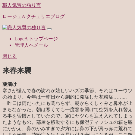
職人気質の独り言
ロージュA クチュリエブログ
LogeA トップページ
管理人へメール
閉じる
来春来襲
薬漬け
寒さが緩んで春の訪れが嬉しいハズの季節、それはユーウツ
の始まり。今年は一昨日から劇的に発症した花粉症……..。
一昨日は雨だったにも関わらず、朝からくしゃみと鼻水が止
まらなかった。朝は寒くても一度窓を開けて空気を入れ替え
る事を習慣としていたので、家にヤツらを迎え入れてしまっ
たようなもの。部屋を移動するにも保湿ティッシュの箱を脇
にかかえ、鼻のかみすぎで夕方には鼻の下が真っ赤に荒れて
しまう始末。花粉症とはもう長い付き合いになるが、ここ数