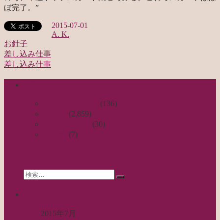
ぼ完了。”
2015-07-01
A. K.
お針子
差し込み仕事
投
差し込み仕事
稿
categories
ナ
ビ
日々のつれづれ
(136)
お針子
(2,859)
ゲ
公演レビュー
(30)
ー
非日常
(7)
シ
search
ョ
Search
ン
検
for:
索…
calendar
2015年7月