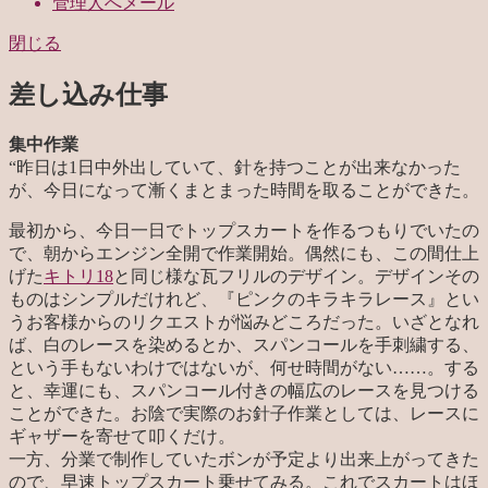
管理人へメール
閉じる
差し込み仕事
集中作業
“
昨日は1日中外出していて、針を持つことが出来なかった
が、今日になって漸くまとまった時間を取ることができた。
最初から、今日一日でトップスカートを作るつもりでいたの
で、朝からエンジン全開で作業開始。偶然にも、この間仕上
げた
キトリ18
と同じ様な瓦フリルのデザイン。デザインその
ものはシンプルだけれど、『ピンクのキラキラレース』とい
うお客様からのリクエストが悩みどころだった。いざとなれ
ば、白のレースを染めるとか、スパンコールを手刺繍する、
という手もないわけではないが、何せ時間がない……。する
と、幸運にも、スパンコール付きの幅広のレースを見つける
ことができた。お陰で実際のお針子作業としては、レースに
ギャザーを寄せて叩くだけ。
一方、分業で制作していたボンが予定より出来上がってきた
ので、早速トップスカート乗せてみる。これでスカートはほ