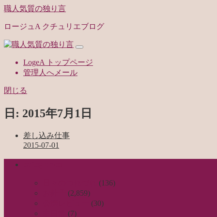
職人気質の独り言
ロージュA クチュリエブログ
LogeA トップページ
管理人へメール
閉じる
日:
2015年7月1日
差し込み仕事
2015-07-01
categories
日々のつれづれ
(136)
お針子
(2,859)
公演レビュー
(30)
非日常
(7)