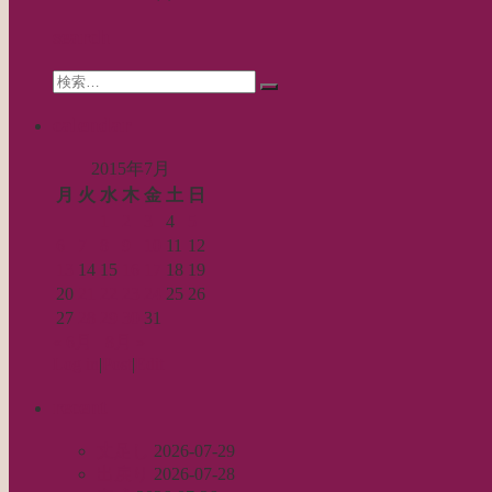
search
Search
検
for:
索…
calendar
2015年7月
月
火
水
木
金
土
日
1
2
3
4
5
6
7
8
9
10
11
12
13
14
15
16
17
18
19
20
21
22
23
24
25
26
27
28
29
30
31
« 6月
8月 »
Log in
|
Post
|
Edit
recent
丈足し
2026-07-29
出戻り
2026-07-28