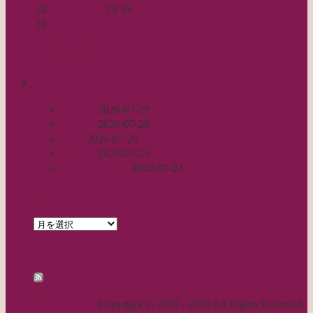
24
25
26
27
28
29
30
31
« 7月
9月 »
Log in
|
Post
|
Edit
recent
丈足し
2026-07-29
出戻り
2026-07-28
完成
2026-07-26
裾始末
2026-07-25
パールの仕事
2026-07-24
archives
archives
feed
RSS - 投稿
職人気質の独り言
Copyright © 2009 - 2026 All Rights Reserved.