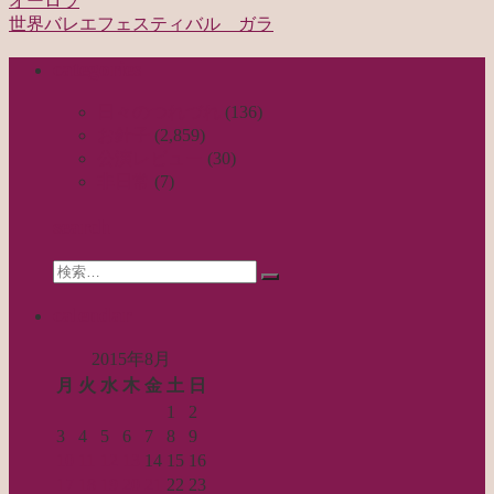
オーロラ
投
世界バレエフェスティバル ガラ
稿
categories
ナ
ビ
日々のつれづれ
(136)
お針子
(2,859)
ゲ
公演レビュー
(30)
ー
非日常
(7)
シ
search
ョ
Search
ン
検
for:
索…
calendar
2015年8月
月
火
水
木
金
土
日
1
2
3
4
5
6
7
8
9
10
11
12
13
14
15
16
17
18
19
20
21
22
23