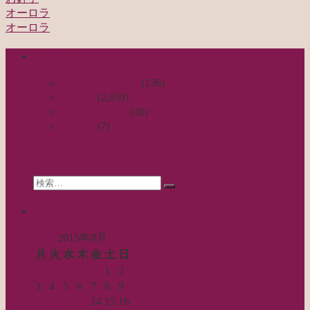
オーロラ
投
オーロラ
稿
categories
ナ
ビ
日々のつれづれ
(136)
お針子
(2,859)
ゲ
公演レビュー
(30)
ー
非日常
(7)
シ
search
ョ
Search
ン
検
for:
索…
calendar
2015年8月
月
火
水
木
金
土
日
1
2
3
4
5
6
7
8
9
10
11
12
13
14
15
16