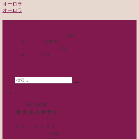
オーロラ
投
オーロラ
稿
categories
ナ
ビ
日々のつれづれ
(136)
お針子
(2,859)
ゲ
公演レビュー
(30)
ー
非日常
(7)
シ
search
ョ
Search
ン
検
for:
索…
calendar
2015年8月
月
火
水
木
金
土
日
1
2
3
4
5
6
7
8
9
10
11
12
13
14
15
16