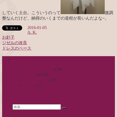
していく土台。こういうのって
微調
整なんだけど、納得のいくまでの道程が長いんだよな~。
2016-01-05
A. K.
お針子
ジゼルの改良
投
ドレスのベース
稿
categories
ナ
ビ
日々のつれづれ
(136)
お針子
(2,859)
ゲ
公演レビュー
(30)
ー
非日常
(7)
シ
search
ョ
Search
ン
検
for:
索…