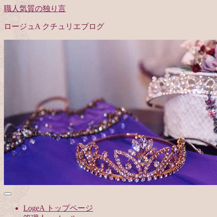
職人気質の独り言
ロージュA クチュリエブログ
LogeA トップページ