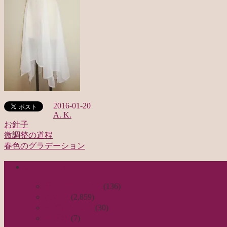
2016-01-20
A. K.
お針子
微調整の道程
投
春色のグラデーション
稿
categories
ナ
ビ
日々のつれづれ
(136)
お針子
(2,859)
ゲ
公演レビュー
(30)
ー
非日常
(7)