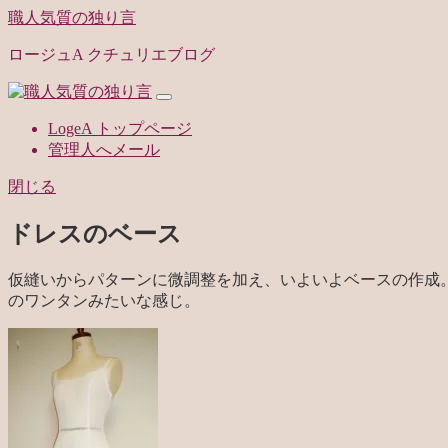
職人気質の独り言
ロージュA クチュリエブログ
LogeA トップページ
管理人へメール
閉じる
ドレスのベース
仮縫いからパターンに微調整を加え、いよいよベースの作成
のワンタンみたいな感じ。