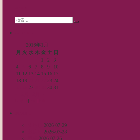
シ
search
ョ
Search
ン
検
for:
索…
calendar
2016年1月
月
火
水
木
金
土
日
1
2
3
4
5
6
7
8
9
10
11
12
13
14
15
16
17
18
19
20
21
22
23
24
25
26
27
28
29
30
31
« 12月
2月 »
Log in
|
Post
|
Edit
recent
丈足し
2026-07-29
出戻り
2026-07-28
完成
2026-07-26