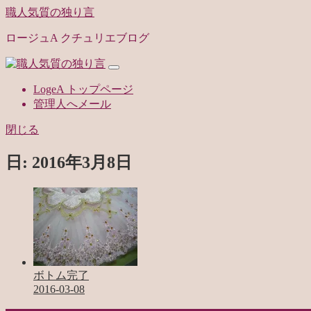
職人気質の独り言
ロージュA クチュリエブログ
LogeA トップページ
管理人へメール
閉じる
日:
2016年3月8日
ボトム完了
2016-03-08