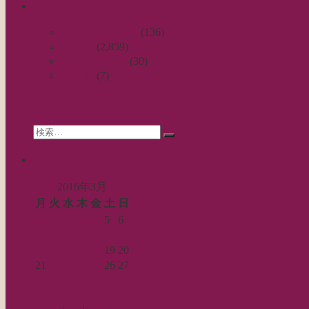
categories
日々のつれづれ
(136)
お針子
(2,859)
公演レビュー
(30)
非日常
(7)
search
Search
検
for:
索…
calendar
2016年3月
月
火
水
木
金
土
日
1
2
3
4
5
6
7
8
9
10
11
12
13
14
15
16
17
18
19
20
21
22
23
24
25
26
27
28
29
30
31
« 2月
4月 »