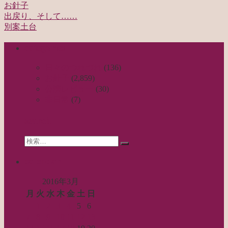
お針子
出戻り、そして……
投
別案土台
稿
categories
ナ
ビ
日々のつれづれ
(136)
お針子
(2,859)
ゲ
公演レビュー
(30)
ー
非日常
(7)
シ
search
ョ
Search
ン
検
for:
索…
calendar
2016年3月
月
火
水
木
金
土
日
1
2
3
4
5
6
7
8
9
10
11
12
13